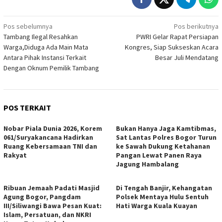
Navigasi
Pos sebelumnya
Pos berikutnya
Tambang Ilegal Resahkan
PWRI Gelar Rapat Persiapan
pos
Warga,Diduga Ada Main Mata
Kongres, Siap Sukseskan Acara
Antara Pihak Instansi Terkait
Besar Juli Mendatang
Dengan Oknum Pemilik Tambang
POS TERKAIT
Nobar Piala Dunia 2026, Korem
Bukan Hanya Jaga Kamtibmas,
061/Suryakancana Hadirkan
Sat Lantas Polres Bogor Turun
Ruang Kebersamaan TNI dan
ke Sawah Dukung Ketahanan
Rakyat
Pangan Lewat Panen Raya
Jagung Hambalang
Ribuan Jemaah Padati Masjid
Di Tengah Banjir, Kehangatan
Agung Bogor, Pangdam
Polsek Mentaya Hulu Sentuh
III/Siliwangi Bawa Pesan Kuat:
Hati Warga Kuala Kuayan
Islam, Persatuan, dan NKRI