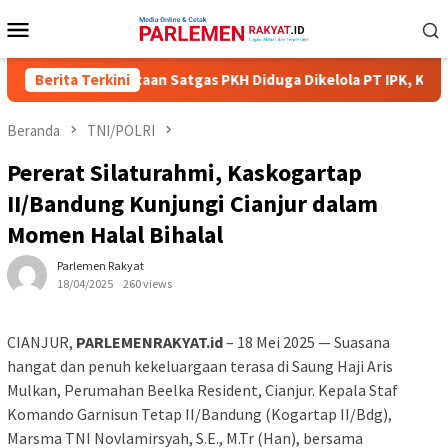
Loncat
Menu
ke
Mobile
konten
 Hektare Lahan Sitaan Satgas PKH Diduga Dikelola PT IPK, Kerug
Berita Terkini
Beranda
TNI/POLRI
Pererat Silaturahmi, Kaskogartap
II/Bandung Kunjungi Cianjur dalam
Momen Halal Bihalal
Parlemen Rakyat
18/04/2025
260 views
CIANJUR,
PARLEMENRAKYAT.id
– 18 Mei 2025 — Suasana
hangat dan penuh kekeluargaan terasa di Saung Haji Aris
Mulkan, Perumahan Beelka Resident, Cianjur. Kepala Staf
Komando Garnisun Tetap II/Bandung (Kogartap II/Bdg),
Marsma TNI Novlamirsyah, S.E., M.Tr (Han), bersama