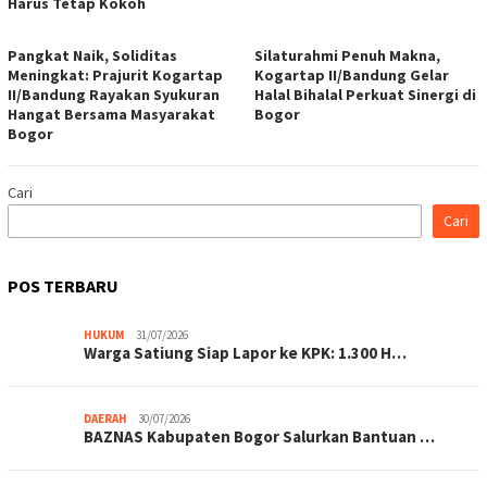
Harus Tetap Kokoh
Pangkat Naik, Soliditas
Silaturahmi Penuh Makna,
Meningkat: Prajurit Kogartap
Kogartap II/Bandung Gelar
II/Bandung Rayakan Syukuran
Halal Bihalal Perkuat Sinergi di
Hangat Bersama Masyarakat
Bogor
Bogor
Cari
Cari
POS TERBARU
HUKUM
31/07/2026
Warga Satiung Siap Lapor ke KPK: 1.300 H…
DAERAH
30/07/2026
BAZNAS Kabupaten Bogor Salurkan Bantuan …