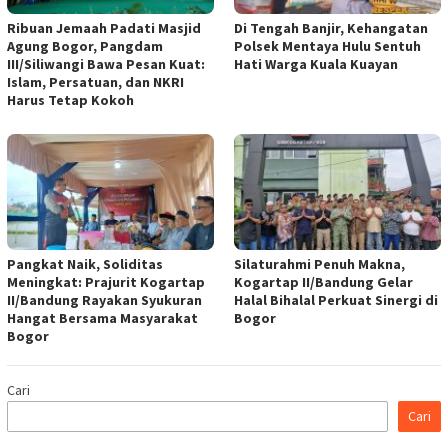
Ribuan Jemaah Padati Masjid
Di Tengah Banjir, Kehangatan
Agung Bogor, Pangdam
Polsek Mentaya Hulu Sentuh
III/Siliwangi Bawa Pesan Kuat:
Hati Warga Kuala Kuayan
Islam, Persatuan, dan NKRI
Harus Tetap Kokoh
Pangkat Naik, Soliditas
Silaturahmi Penuh Makna,
Meningkat: Prajurit Kogartap
Kogartap II/Bandung Gelar
II/Bandung Rayakan Syukuran
Halal Bihalal Perkuat Sinergi di
Hangat Bersama Masyarakat
Bogor
Bogor
Cari
Cari