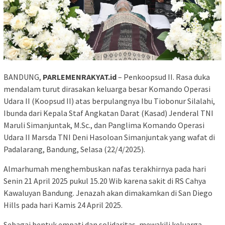
BANDUNG,
PARLEMENRAKYAT.id
– Penkoopsud II. Rasa duka
mendalam turut dirasakan keluarga besar Komando Operasi
Udara II (Koopsud II) atas berpulangnya Ibu Tiobonur Silalahi,
Ibunda dari Kepala Staf Angkatan Darat (Kasad) Jenderal TNI
Maruli Simanjuntak, M.Sc., dan Panglima Komando Operasi
Udara II Marsda TNI Deni Hasoloan Simanjuntak yang wafat di
Padalarang, Bandung, Selasa (22/4/2025).
Almarhumah menghembuskan nafas terakhirnya pada hari
Senin 21 April 2025 pukul 15.20 Wib karena sakit di RS Cahya
Kawaluyan Bandung. Jenazah akan dimakamkan di San Diego
Hills pada hari Kamis 24 April 2025.
Sebagai bentuk empati dan solidaritas, mewakili keluarga