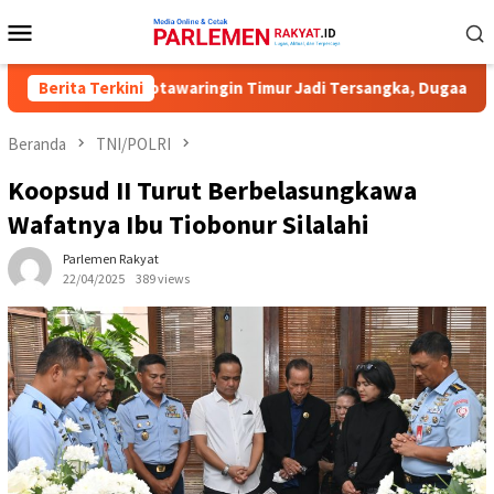
Loncat
Menu
ke
Mobile
konten
sioner KPU Kotawaringin Timur Jadi Tersangka, Dugaan Korupsi D
Berita Terkini
Beranda
TNI/POLRI
Koopsud II Turut Berbelasungkawa
Wafatnya Ibu Tiobonur Silalahi
Parlemen Rakyat
22/04/2025
389 views