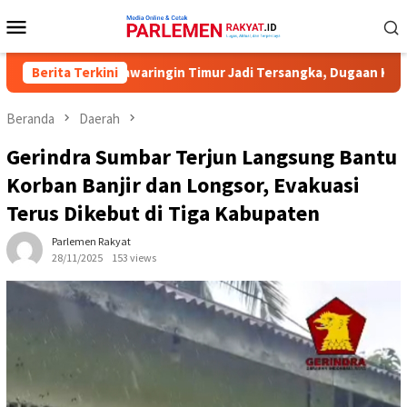
Loncat
Menu
ke
Mobile
konten
KPU Kotawaringin Timur Jadi Tersangka, Dugaan Korupsi Dana Hib
Berita Terkini
Beranda
Daerah
Gerindra Sumbar Terjun Langsung Bantu
Korban Banjir dan Longsor, Evakuasi
Terus Dikebut di Tiga Kabupaten
Parlemen Rakyat
28/11/2025
153 views