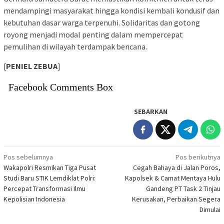
mendampingi masyarakat hingga kondisi kembali kondusif dan
kebutuhan dasar warga terpenuhi. Solidaritas dan gotong
royong menjadi modal penting dalam mempercepat
pemulihan di wilayah terdampak bencana.
[
PENIEL ZEBUA
]
Facebook Comments Box
SEBARKAN
Navigasi
Pos sebelumnya
Pos berikutnya
Wakapolri Resmikan Tiga Pusat
Cegah Bahaya di Jalan Poros,
pos
Studi Baru STIK Lemdiklat Polri:
Kapolsek & Camat Mentaya Hulu
Percepat Transformasi Ilmu
Gandeng PT Task 2 Tinjau
Kepolisian Indonesia
Kerusakan, Perbaikan Segera
Dimulai