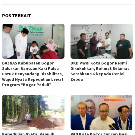
POS TERKAIT
BAZNAS Kabupaten Bogor
DKD PWRI Kota Bogor Resmi
Salurkan Bantuan Kaki Palsu
Dikukuhkan, Rohmat Selamat
untuk Penyandang Disabilitas,
Serahkan SK kepada Peniel
Wujud Nyata Kepedulian Lewat
Zebua
Program “Bogor Peduli”
Kepedulian Nyata! Pemilik
PAN Kota Bogor Tancap Gas!