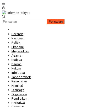
Loncat
Menu
ke
Mobile
konten
Pencarian
Beranda
Nasional
Politik
Ekonomi
Megapolitan
Agama
Budaya
Daerah
Hukum
Info Desa
Jabodetabek
Kesehatan
Kriminal
Olahraga
Organisasi
Pendidikan
Peristiwa