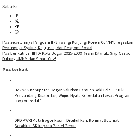
Sebarkan
Navigasi
Pos sebelumnya
Pangdam III/Siliwangi Kunjungi Korem 064/MY: Tegaskan
Pentingnya Syukur, Kejujuran, dan Respons Sosial
pos
Pos berikutnya
HIPKA Kota Bogor 2025-2030 Resmi Dilantik: Siap Gaspol
Dukung UMKM dan Smart City!
Pos terkait
BAZNAS Kabupaten Bogor Salurkan Bantuan Kaki Palsu untuk
Penyandang Disabilitas, Wujud Nyata Kepedulian Lewat Program
“Bogor Peduli”
DKD PWRI Kota Bogor Resmi Dikukuhkan, Rohmat Selamat
Serahkan SK kepada Peniel Zebua