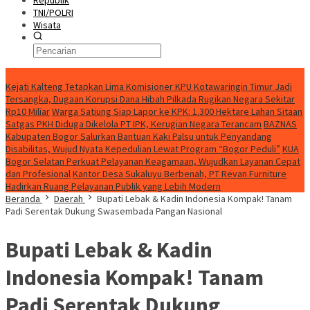
Republik
TNI/POLRI
Wisata
Berita Terkini
Kejati Kalteng Tetapkan Lima Komisioner KPU Kotawaringin Timur Jadi
Tersangka, Dugaan Korupsi Dana Hibah Pilkada Rugikan Negara Sekitar
Rp10 Miliar
Warga Satiung Siap Lapor ke KPK: 1.300 Hektare Lahan Sitaan
Satgas PKH Diduga Dikelola PT IPK, Kerugian Negara Terancam
BAZNAS
Kabupaten Bogor Salurkan Bantuan Kaki Palsu untuk Penyandang
Disabilitas, Wujud Nyata Kepedulian Lewat Program “Bogor Peduli”
KUA
Bogor Selatan Perkuat Pelayanan Keagamaan, Wujudkan Layanan Cepat
dan Profesional
Kantor Desa Sukaluyu Berbenah, PT Revan Furniture
Hadirkan Ruang Pelayanan Publik yang Lebih Modern
Beranda
Daerah
Bupati Lebak & Kadin Indonesia Kompak! Tanam
Padi Serentak Dukung Swasembada Pangan Nasional
Bupati Lebak & Kadin
Indonesia Kompak! Tanam
Padi Serentak Dukung