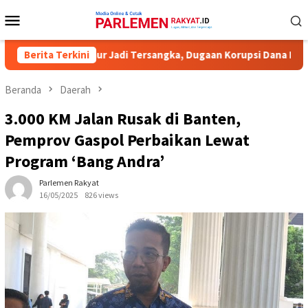
Loncat
Menu
ke
Mobile
konten
aringin Timur Jadi Tersangka, Dugaan Korupsi Dana Hibah Pilkad
Berita Terkini
Beranda
Daerah
3.000 KM Jalan Rusak di Banten,
Pemprov Gaspol Perbaikan Lewat
Program ‘Bang Andra’
Parlemen Rakyat
16/05/2025
826 views